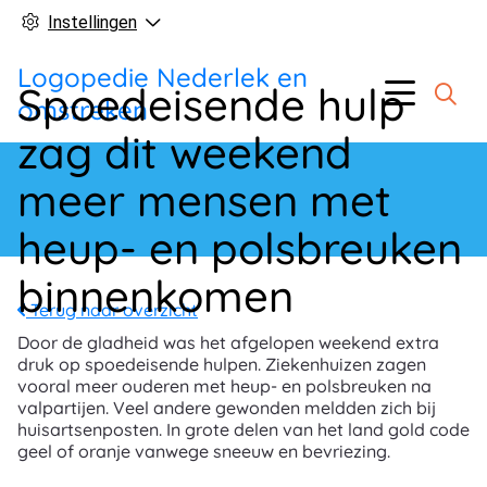
Instellingen
Logopedie Nederlek en
Hoofd
Menu
Spoedeisende hulp
omstreken
zag dit weekend
meer mensen met
heup- en polsbreuken
binnenkomen
Terug naar overzicht
Door de gladheid was het afgelopen weekend extra
druk op spoedeisende hulpen. Ziekenhuizen zagen
vooral meer ouderen met heup- en polsbreuken na
valpartijen. Veel andere gewonden meldden zich bij
huisartsenposten. In grote delen van het land gold code
geel of oranje vanwege sneeuw en bevriezing.